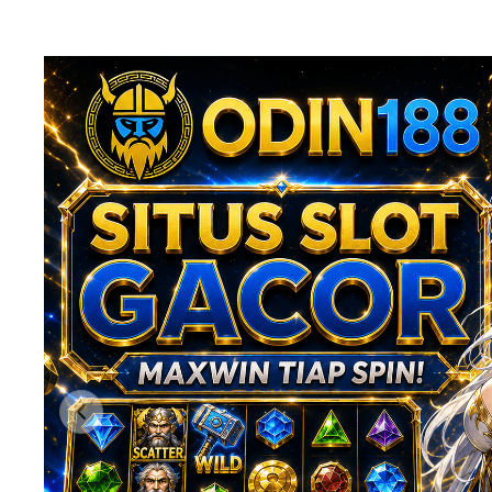
Previous slide