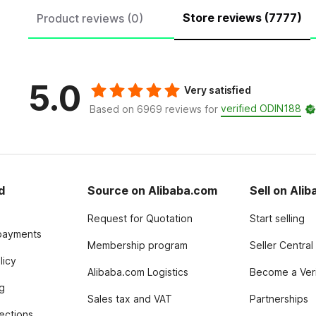
Store reviews (7777)
Product reviews (0)
5.0
Very satisfied
verified ODIN188
Based on 6969 reviews for
d
Source on Alibaba.com
Sell on Ali
Request for Quotation
Start selling
payments
Membership program
Seller Central
licy
Alibaba.com Logistics
Become a Veri
g
Sales tax and VAT
Partnerships
tections