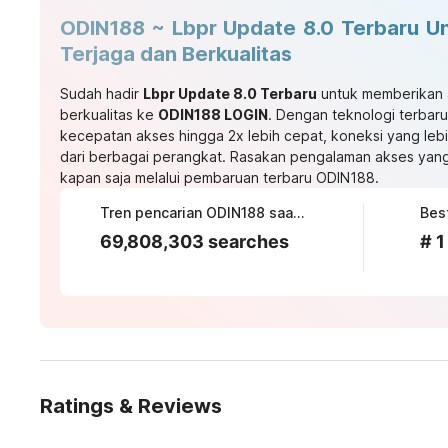
ODIN188 ~ Lbpr Update 8.0 Terbaru U
Terjaga dan Berkualitas
Sudah hadir
Lbpr Update 8.0 Terbaru
untuk memberikan a
berkualitas ke
ODIN188 LOGIN
. Dengan teknologi terbaru
kecepatan akses hingga 2x lebih cepat, koneksi yang lebih
dari berbagai perangkat. Rasakan pengalaman akses yang
kapan saja melalui pembaruan terbaru ODIN188.
Tren pencarian ODIN188 saat ini
Bes
69,808,303 searches
# 1
Ratings & Reviews