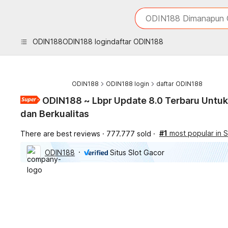
iphones 16
What are you looking 
ODIN188 Dimanapun O
torras phone case
samsung note 20 5g 
ODIN188
ODIN188 login
daftar ODIN188
iphones 15 pro max
ODIN188
ODIN188 login
daftar ODIN188
ODIN188 ~ Lbpr Update 8.0 Terbaru Untuk Akses Yang Lebih Terjaga
dan Berkualitas
#1
most popular in Sl
There are best reviews
777.777 sold
ODIN188
Situs Slot Gacor